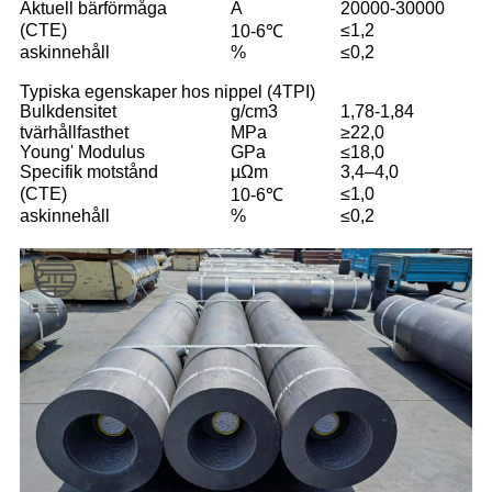
Aktuell bärförmåga
A
20000-30000
(CTE)
≤1,2
10-6℃
askinnehåll
%
≤0,2
Typiska egenskaper hos nippel (4TPI)
Bulkdensitet
g/cm3
1,78-1,84
tvärhållfasthet
MPa
≥22,0
Young' Modulus
GPa
≤18,0
Specifik motstånd
µΩm
3,4–4,0
(CTE)
≤1,0
10-6℃
askinnehåll
%
≤0,2