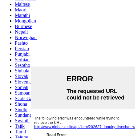
Maltese
Maori
Marathi
Mongolian
Burmese
Nepali
Norwegian
Pashto
Persian
Punjabi
Serbian
Sesotho
Sinhala
Slovak
Slovenian
Somali
Samoan
Scots Gaelic
Shona
Sindhi
Sundanese
Swahili
Tajik
Tamil
Telugu