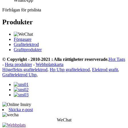
WhatsApp
Förfrågan för prislista
Produkter
Förgasare
Grafitelektrod
Grafitprodukter
© Copyright - 2010-2021 : Alla rättigheter reserverade.
Hot Tags
-
Heta produkter
-
Webbplatskarta
Högeffekts grafitelektrod
,
Hp Uhp grafitelektrod
,
Elektrod grafit
,
Grafitelektrod Uhp
,
Skicka e-post
WeChat