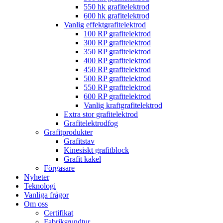
550 hk grafitelektrod
600 hk grafitelektrod
Vanlig effektgrafitelektrod
100 RP grafitelektrod
300 RP grafitelektrod
350 RP grafitelektrod
400 RP grafitelektrod
450 RP grafitelektrod
500 RP grafitelektrod
550 RP grafitelektrod
600 RP grafitelektrod
Vanlig kraftgrafitelektrod
Extra stor grafitelektrod
Grafitelektrodfog
Grafitprodukter
Grafitstav
Kinesiskt grafitblock
Grafit kakel
Förgasare
Nyheter
Teknologi
Vanliga frågor
Om oss
Certifikat
Fabriksrundtur