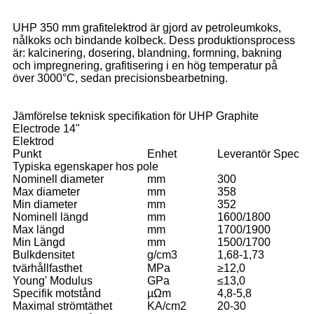
UHP 350 mm grafitelektrod är gjord av petroleumkoks,
nålkoks och bindande kolbeck. Dess produktionsprocess
är: kalcinering, dosering, blandning, formning, bakning
och impregnering, grafitisering i en hög temperatur på
över 3000°C, sedan precisionsbearbetning.
Jämförelse teknisk specifikation för UHP Graphite
Electrode 14"
Elektrod
Punkt
Enhet
Leverantör Spec
Typiska egenskaper hos pole
Nominell diameter
mm
300
Max diameter
mm
358
Min diameter
mm
352
Nominell längd
mm
1600/1800
Max längd
mm
1700/1900
Min Längd
mm
1500/1700
Bulkdensitet
g/cm3
1,68-1,73
tvärhållfasthet
MPa
≥12,0
Young' Modulus
GPa
≤13,0
Specifik motstånd
µΩm
4,8-5,8
Maximal strömtäthet
KA/cm2
20-30