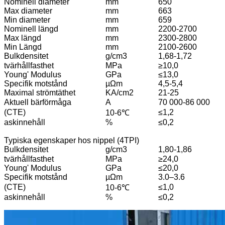
Nominell diameter
mm
650
Max diameter
mm
663
Min diameter
mm
659
Nominell längd
mm
2200-2700
Max längd
mm
2300-2800
Min Längd
mm
2100-2600
Bulkdensitet
g/cm3
1,68-1,72
tvärhållfasthet
MPa
≥10,0
Young' Modulus
GPa
≤13,0
Specifik motstånd
µΩm
4,5-5,4
Maximal strömtäthet
KA/cm2
21-25
Aktuell bärförmåga
A
70 000-86 000
(CTE)
≤1,2
10-6℃
askinnehåll
%
≤0,2
Typiska egenskaper hos nippel (4TPI)
Bulkdensitet
g/cm3
1,80-1,86
tvärhållfasthet
MPa
≥24,0
Young' Modulus
GPa
≤20,0
Specifik motstånd
µΩm
3.0–3.6
(CTE)
≤1,0
10-6℃
askinnehåll
%
≤0,2