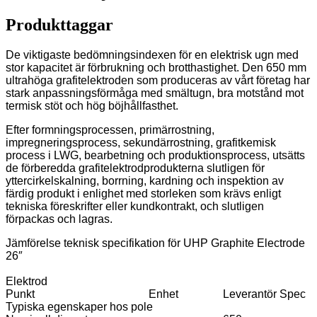
Produkttaggar
De viktigaste bedömningsindexen för en elektrisk ugn med
stor kapacitet är förbrukning och brotthastighet. Den 650 mm
ultrahöga grafitelektroden som produceras av vårt företag har
stark anpassningsförmåga med smältugn, bra motstånd mot
termisk stöt och hög böjhållfasthet.
Efter formningsprocessen, primärrostning,
impregneringsprocess, sekundärrostning, grafitkemisk
process i LWG, bearbetning och produktionsprocess, utsätts
de förberedda grafitelektrodprodukterna slutligen för
yttercirkelskalning, borrning, kardning och inspektion av
färdig produkt i enlighet med storleken som krävs enligt
tekniska föreskrifter eller kundkontrakt, och slutligen
förpackas och lagras.
Jämförelse teknisk specifikation för UHP Graphite Electrode
26″
Elektrod
Punkt
Enhet
Leverantör Spec
Typiska egenskaper hos pole