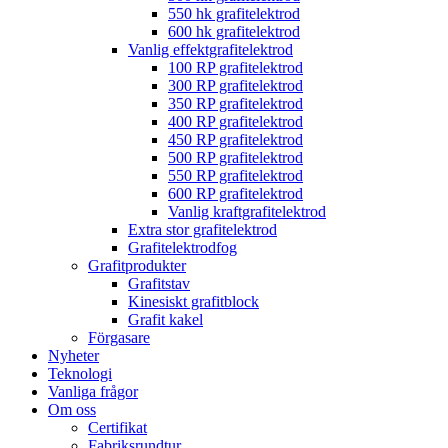
550 hk grafitelektrod
600 hk grafitelektrod
Vanlig effektgrafitelektrod
100 RP grafitelektrod
300 RP grafitelektrod
350 RP grafitelektrod
400 RP grafitelektrod
450 RP grafitelektrod
500 RP grafitelektrod
550 RP grafitelektrod
600 RP grafitelektrod
Vanlig kraftgrafitelektrod
Extra stor grafitelektrod
Grafitelektrodfog
Grafitprodukter
Grafitstav
Kinesiskt grafitblock
Grafit kakel
Förgasare
Nyheter
Teknologi
Vanliga frågor
Om oss
Certifikat
Fabriksrundtur