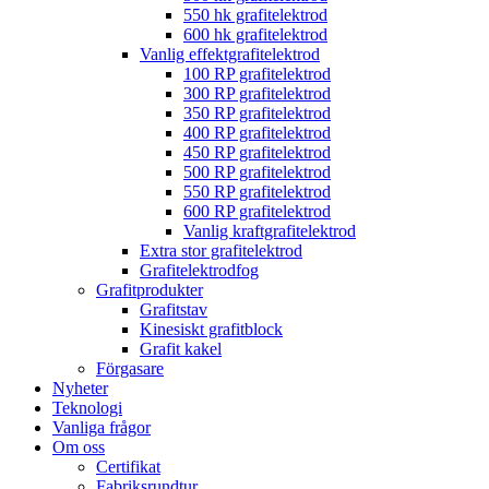
550 hk grafitelektrod
600 hk grafitelektrod
Vanlig effektgrafitelektrod
100 RP grafitelektrod
300 RP grafitelektrod
350 RP grafitelektrod
400 RP grafitelektrod
450 RP grafitelektrod
500 RP grafitelektrod
550 RP grafitelektrod
600 RP grafitelektrod
Vanlig kraftgrafitelektrod
Extra stor grafitelektrod
Grafitelektrodfog
Grafitprodukter
Grafitstav
Kinesiskt grafitblock
Grafit kakel
Förgasare
Nyheter
Teknologi
Vanliga frågor
Om oss
Certifikat
Fabriksrundtur