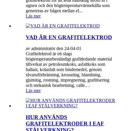
grafitelektrod för att leda mänsklig ström in i
ugnen och den högtemperaturvärmekälla som
genereras av bågen mellan el...
Läs mer
VAD ÄR EN GRAFITELEKTROD
av administratör den 24-04-01
Grafitelektrod är ett slags
högtemperaturbeständigt grafitledande material
tillverkat av petroleumkoks, asfaltkoks som
ballast, kolasfalt som bindemedel, genom
råvaruförbränning, krossning, blandning,
gjutning, rostning, impregnering, grafitisering
och mekanisk bearbetning, calle.. .
Läs mer
HUR ANVÄNDS
GRAFITELEKTRODER I EAF
STÅLVERKNING?